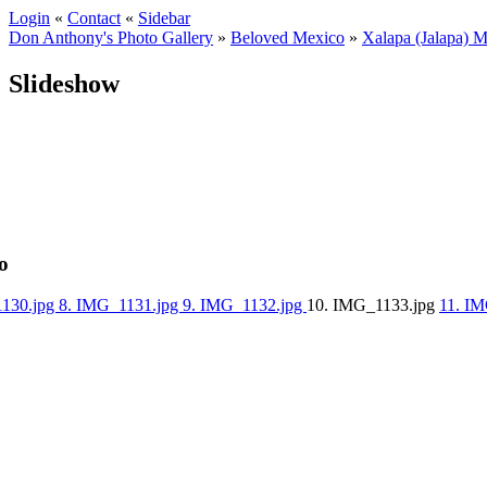
Login
«
Contact
«
Sidebar
Don Anthony's Photo Gallery
»
Beloved Mexico
»
Xalapa (Jalapa) 
Slideshow
o
1130.jpg
8. IMG_1131.jpg
9. IMG_1132.jpg
10. IMG_1133.jpg
11. I