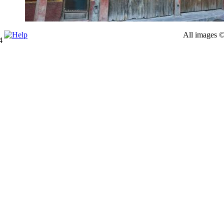
All images ©
4