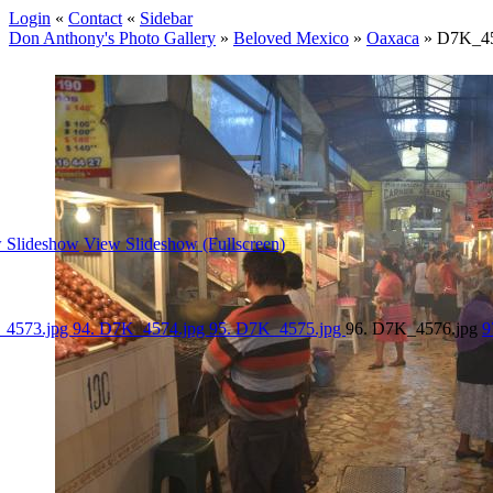
Login
«
Contact
«
Sidebar
Don Anthony's Photo Gallery
»
Beloved Mexico
»
Oaxaca
»
D7K_45
 Slideshow
View Slideshow (Fullscreen)
_4573.jpg
94. D7K_4574.jpg
95. D7K_4575.jpg
96. D7K_4576.jpg
9