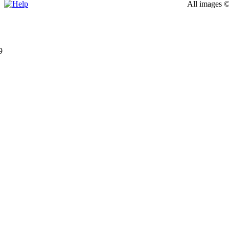
All images ©
9