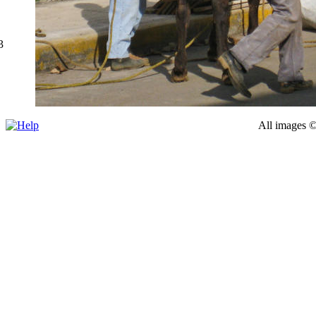
3
All images ©