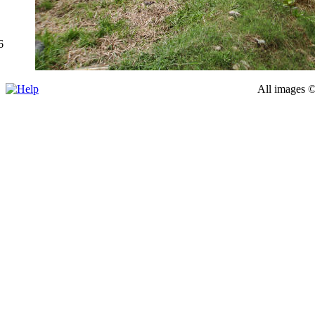
6
All images ©